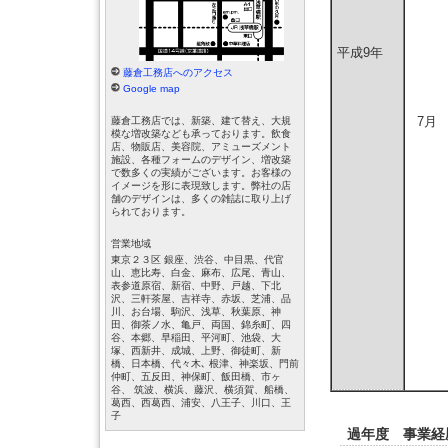
平成9年
藤倉工務店へのアクセス
Google map
7月
藤倉工務店では、新築、建て替え、大規
模な増改築なども承っております。飲食
店、物販店、美容院、アミューズメント
施設、各種フォームのデザイン、増改築
で数多くの実績がございます。お客様の
イメージを形に表現致します。弊社の店
舗のデザインは、多くの雑誌に取り上げ
られております。
営業地域
東京２３区 銀座、渋谷、中目黒、代官
山、恵比寿、白金、麻布、広尾、青山、
表参道原宿、新宿、中野、戸越、下北
沢、三軒茶屋、吉祥寺、赤坂、芝浦、品
川、お台場、駒沢、浅草、秋葉原、神
田、御茶ノ水、亀戸、両国、錦糸町、四
谷、本郷、早稲田、平河町、池袋、大
塚、西新井、成城、上野、御徒町、新
橋、日本橋、代々木､ 根津、神楽坂、門前
仲町、五反田、神保町、飯田橋、市ヶ
谷、 筑波、横浜、藤沢、横須賀、船橋、
葛西、西葛西、浦安、八王子、川口、王
子
過年度 事業経